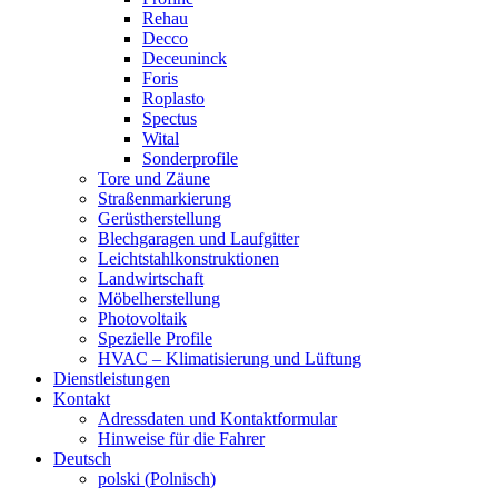
Rehau
Decco
Deceuninck
Foris
Roplasto
Spectus
Wital
Sonderprofile
Tore und Zäune
Straßenmarkierung
Gerüstherstellung
Blechgaragen und Laufgitter
Leichtstahlkonstruktionen
Landwirtschaft
Möbelherstellung
Photovoltaik
Spezielle Profile
HVAC – Klimatisierung und Lüftung
Dienstleistungen
Kontakt
Adressdaten und Kontaktformular
Hinweise für die Fahrer
Deutsch
polski
(
Polnisch
)