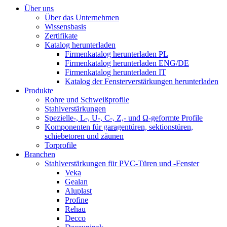
Über uns
Über das Unternehmen
Wissensbasis
Zertifikate
Katalog herunterladen
Firmenkatalog herunterladen PL
Firmenkatalog herunterladen ENG/DE
Firmenkatalog herunterladen IT
Katalog der Fensterverstärkungen herunterladen
Produkte
Rohre und Schweißprofile
Stahlverstärkungen
Spezielle-, L-, U-, C-, Z,- und Ω-geformte Profile
Komponenten für garagentüren, sektionstüren,
schiebetoren und zäunen
Torprofile
Branchen
Stahlverstärkungen für PVC-Türen und -Fenster
Veka
Gealan
Aluplast
Profine
Rehau
Decco