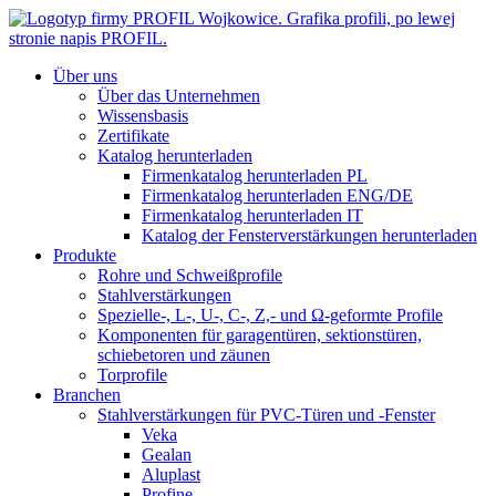
Über uns
Über das Unternehmen
Wissensbasis
Zertifikate
Katalog herunterladen
Firmenkatalog herunterladen PL
Firmenkatalog herunterladen ENG/DE
Firmenkatalog herunterladen IT
Katalog der Fensterverstärkungen herunterladen
Produkte
Rohre und Schweißprofile
Stahlverstärkungen
Spezielle-, L-, U-, C-, Z,- und Ω-geformte Profile
Komponenten für garagentüren, sektionstüren,
schiebetoren und zäunen
Torprofile
Branchen
Stahlverstärkungen für PVC-Türen und -Fenster
Veka
Gealan
Aluplast
Profine