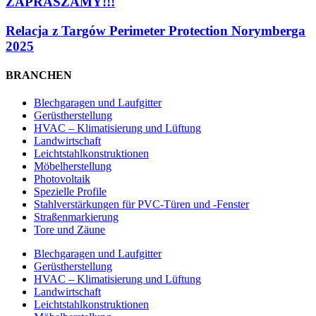
ZAPRASZAMY!!!
Relacja z Targów Perimeter Protection Norymberga
2025
BRANCHEN
Blechgaragen und Laufgitter
Gerüstherstellung
HVAC – Klimatisierung und Lüftung
Landwirtschaft
Leichtstahlkonstruktionen
Möbelherstellung
Photovoltaik
Spezielle Profile
Stahlverstärkungen für PVC-Türen und -Fenster
Straßenmarkierung
Tore und Zäune
Blechgaragen und Laufgitter
Gerüstherstellung
HVAC – Klimatisierung und Lüftung
Landwirtschaft
Leichtstahlkonstruktionen