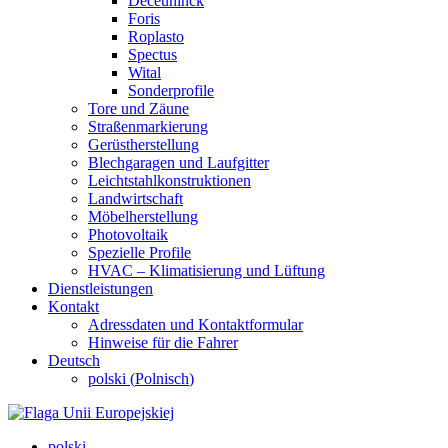
Deceuninck
Foris
Roplasto
Spectus
Wital
Sonderprofile
Tore und Zäune
Straßenmarkierung
Gerüstherstellung
Blechgaragen und Laufgitter
Leichtstahlkonstruktionen
Landwirtschaft
Möbelherstellung
Photovoltaik
Spezielle Profile
HVAC – Klimatisierung und Lüftung
Dienstleistungen
Kontakt
Adressdaten und Kontaktformular
Hinweise für die Fahrer
Deutsch
polski
(
Polnisch
)
polski