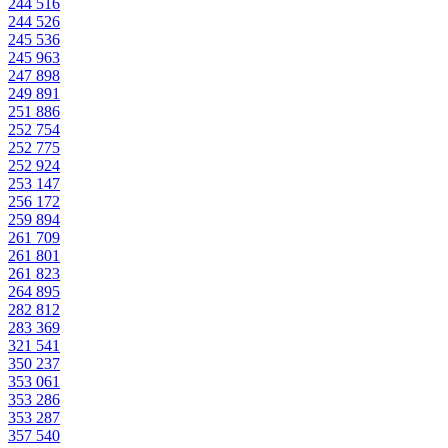
244 516
244 526
245 536
245 963
247 898
249 891
251 886
252 754
252 775
252 924
253 147
256 172
259 894
261 709
261 801
261 823
264 895
282 812
283 369
321 541
350 237
353 061
353 286
353 287
357 540