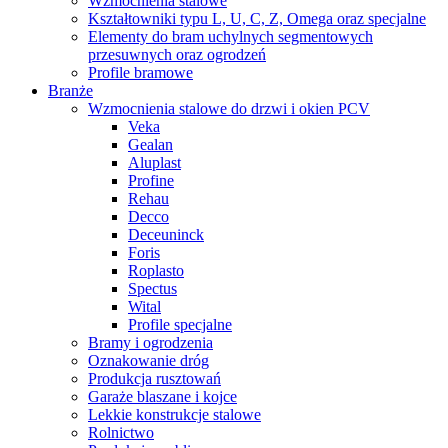
Wzmocnienia stalowe
Kształtowniki typu L, U, C, Z, Omega oraz specjalne
Elementy do bram uchylnych segmentowych
przesuwnych oraz ogrodzeń
Profile bramowe
Branże
Wzmocnienia stalowe do drzwi i okien PCV
Veka
Gealan
Aluplast
Profine
Rehau
Decco
Deceuninck
Foris
Roplasto
Spectus
Wital
Profile specjalne
Bramy i ogrodzenia
Oznakowanie dróg
Produkcja rusztowań
Garaże blaszane i kojce
Lekkie konstrukcje stalowe
Rolnictwo