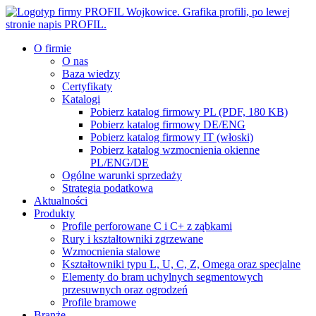
O firmie
O nas
Baza wiedzy
Certyfikaty
Katalogi
Pobierz katalog firmowy PL (PDF, 180 KB)
Pobierz katalog firmowy DE/ENG
Pobierz katalog firmowy IT (włoski)
Pobierz katalog wzmocnienia okienne
PL/ENG/DE
Ogólne warunki sprzedaży
Strategia podatkowa
Aktualności
Produkty
Profile perforowane C i C+ z ząbkami
Rury i kształtowniki zgrzewane
Wzmocnienia stalowe
Kształtowniki typu L, U, C, Z, Omega oraz specjalne
Elementy do bram uchylnych segmentowych
przesuwnych oraz ogrodzeń
Profile bramowe
Branże