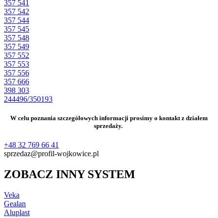
357 541
357 542
357 544
357 545
357 548
357 549
357 552
357 553
357 556
357 666
398 303
244496/350193
W celu poznania szczegółowych informacji prosimy o kontakt z działem
sprzedaży.
+48 32 769 66 41
sprzedaz@profil-wojkowice.pl
ZOBACZ INNY SYSTEM
Veka
Gealan
Aluplast