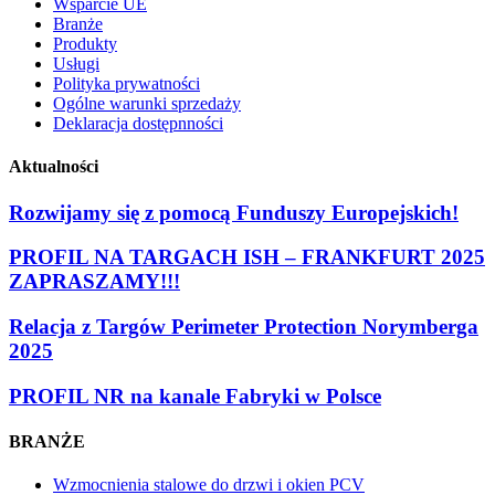
Wsparcie UE
Branże
Produkty
Usługi
Polityka prywatności
Ogólne warunki sprzedaży
Deklaracja dostępnności
Aktualności
Rozwijamy się z pomocą Funduszy Europejskich!
PROFIL NA TARGACH ISH – FRANKFURT 2025
ZAPRASZAMY!!!
Relacja z Targów Perimeter Protection Norymberga
2025
PROFIL NR na kanale Fabryki w Polsce
BRANŻE
Wzmocnienia stalowe do drzwi i okien PCV