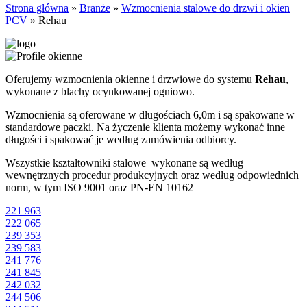
Strona główna
»
Branże
»
Wzmocnienia stalowe do drzwi i okien
PCV
»
Rehau
Oferujemy wzmocnienia okienne i drzwiowe do systemu
Rehau
,
wykonane z blachy ocynkowanej ogniowo.
Wzmocnienia są oferowane w długościach 6,0m i są spakowane w
standardowe paczki. Na życzenie klienta możemy wykonać inne
długości i spakować je według zamówienia odbiorcy.
Wszystkie kształtowniki stalowe wykonane są według
wewnętrznych procedur produkcyjnych oraz według odpowiednich
norm, w tym ISO 9001 oraz PN-EN 10162
221 963
222 065
239 353
239 583
241 776
241 845
242 032
244 506