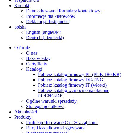
Wsparcie UE
Kontakt
Dane adresowe i formularz kontaktowy
Informacje dla kierowców
Deklaracja dostępności
polski
English
(
angielski
)
Deutsch
(
niemiecki
)
O firmie
O nas
Baza wiedzy
Certyfikaty
Katalogi
Pobierz katalog firmowy PL (PDF, 180 KB)
Pobierz katalog firmowy DE/ENG
Pobierz katalog firmowy IT (włoski)
Pobierz katalog wzmocnienia okienne
PL/ENG/DE
Ogólne warunki sprzedaży
Strategia podatkowa
Aktualności
Produkty
Profile perforowane C i C+ z ząbkami
Rury i kształtowniki zgrzewane