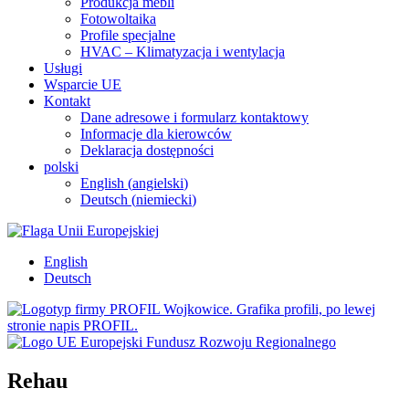
Produkcja mebli
Fotowoltaika
Profile specjalne
HVAC – Klimatyzacja i wentylacja
Usługi
Wsparcie UE
Kontakt
Dane adresowe i formularz kontaktowy
Informacje dla kierowców
Deklaracja dostępności
polski
English
(
angielski
)
Deutsch
(
niemiecki
)
English
Deutsch
Rehau