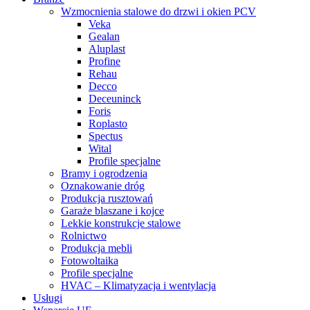
Wzmocnienia stalowe do drzwi i okien PCV
Veka
Gealan
Aluplast
Profine
Rehau
Decco
Deceuninck
Foris
Roplasto
Spectus
Wital
Profile specjalne
Bramy i ogrodzenia
Oznakowanie dróg
Produkcja rusztowań
Garaże blaszane i kojce
Lekkie konstrukcje stalowe
Rolnictwo
Produkcja mebli
Fotowoltaika
Profile specjalne
HVAC – Klimatyzacja i wentylacja
Usługi